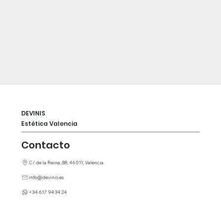
DEVINIS
Estética Valencia
Contacto
C/ de la Reina, 88, 46011, Valencia
info@devinis.es​
+34 617 94 34 24